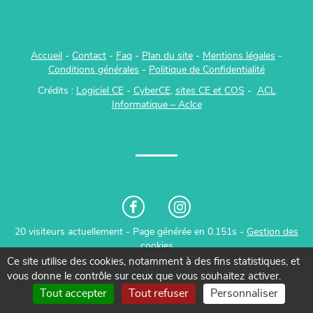
Accueil
-
Contact
-
Faq
-
Plan du site
-
Mentions légales
-
Conditions générales
-
P
olitique de Confidentialité
Crédits :
Logiciel CE
-
CyberCE
,
sites CE et COS
-
ACL
Informatique – Aclce
20 visiteurs actuellement - Page générée en 0.151s -
Gestion des
cookies
Ce site utilise des cookies, notamment à des fins statistiques, et
vous donne le contrôle sur ceux que vous souhaitez activer.
Tout accepter
Tout refuser
Personnaliser